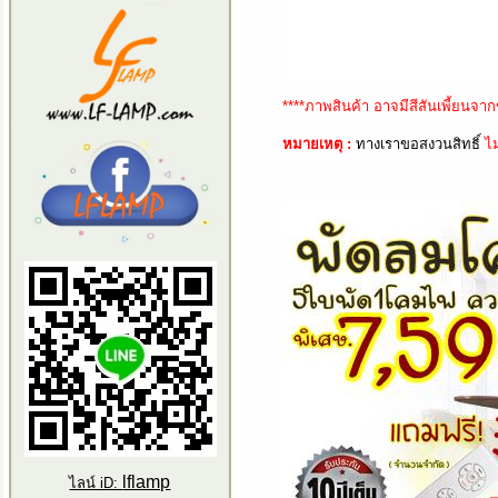
****ภาพสินค้า อาจมีสีสันเพี้ยนจ
หมายเหตุ :
ทางเราขอสงวนสิทธิ์
ไม
lflamp
ไลน์ iD: