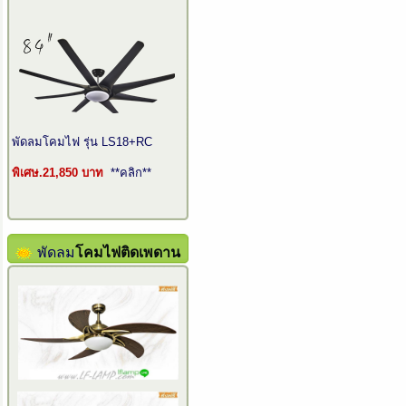
พัดลมโคมไฟ รุ่น LS18+RC
พิเศษ.21,850 บาท
**คลิก**
พัดลม
โคมไฟติดเพดาน