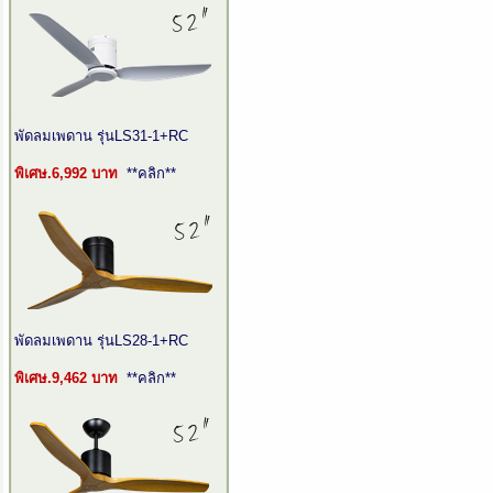
พัดลมเพดาน รุ่นLS31-1+RC
พิเศษ.
6,992
บาท
**คลิก**
พัดลมเพดาน รุ่นLS28-1+RC
พิเศษ.9,462 บาท
**คลิก**