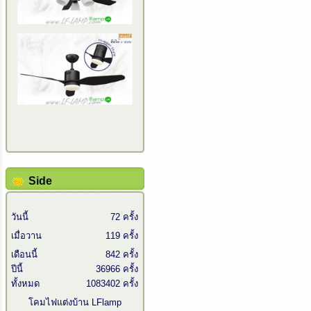
Side
วันนี้
72 ครั้ง
เมื่อวาน
119 ครั้ง
เดือนนี้
842 ครั้ง
ปีนี้
36966 ครั้ง
ทั้งหมด
1083402 ครั้ง
โคมไฟแต่งบ้าน LFlamp