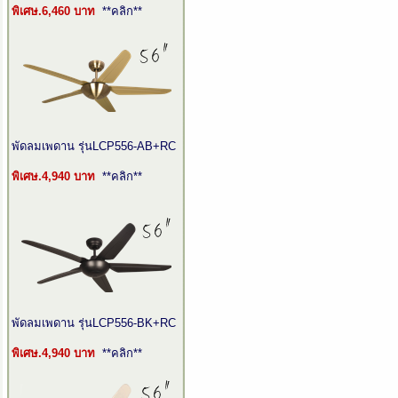
พิเศษ.6
,460
บาท
**คลิก**
พัดลมเพดาน รุ่นLCP556-AB+RC
พิเศษ.4,940 บาท
**คลิก**
พัดลมเพดาน รุ่นLCP556-BK+RC
พิเศษ.
4,940
บาท
**คลิก**