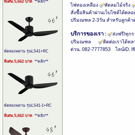
พิเศษ.
5,662
บาท
**คลิก**
ไฟทองเหลือง
พัดลมไม้จริง
สั่งซื้อสินค้าผ่านเว็บไซต์ได้
ปริมณฑล 2-3วัน สำหรับลูกค้าต
บริการของเรา
:
ส่งฟรี!ทุก
ปริมณฑล
ติดต่อเราได้ห
ด่วน. 082-7777853 ไลน์iD. l
พัดลมเพดาน รุ่นLS41+RC
พิเศษ.
5,662
บาท
**คลิก**
พัดลมเพดาน รุ่นLS41-1+RC
พิเศษ.
5,662
บาท
**คลิก**