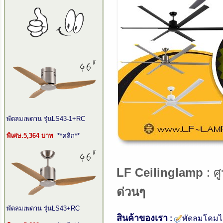
พัดลมเพดาน รุ่นLS43-1+RC
พิเศษ.5,364 บาท
**คลิก**
LF Ceilinglamp
: ศ
ด่วนๆ
พัดลมเพดาน รุ่นLS43+RC
สินค้าของเรา
:
พัดลมโคม