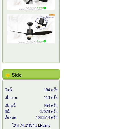
Side
วันนี้
184 ครั้ง
เมื่อวาน
119 ครั้ง
เดือนนี้
954 ครั้ง
ปีนี้
37078 ครั้ง
ทั้งหมด
1083514 ครั้ง
โคมไฟแต่งบ้าน LFlamp