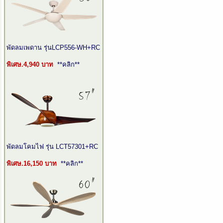
พัดลมเพดาน รุ่นLCP556-WH+RC
พิเศษ.
4,940
บาท
**คลิก**
พัดลมโคมไฟ รุ่น LCT57301+RC
พิเศษ.16,150 บาท
**คลิก**