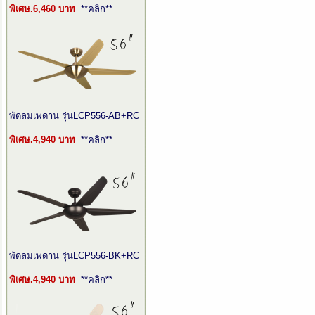
พิเศษ.6
,460
บาท
**คลิก**
พัดลมเพดาน รุ่นLCP556-AB+RC
พิเศษ.4,940 บาท
**คลิก**
พัดลมเพดาน รุ่นLCP556-BK+RC
พิเศษ.
4,940
บาท
**คลิก**