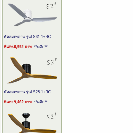
พัดลมเพดาน รุ่นLS31-1+RC
พิเศษ.
6,992
บาท
**คลิก**
พัดลมเพดาน รุ่นLS28-1+RC
พิเศษ.9,462 บาท
**คลิก**