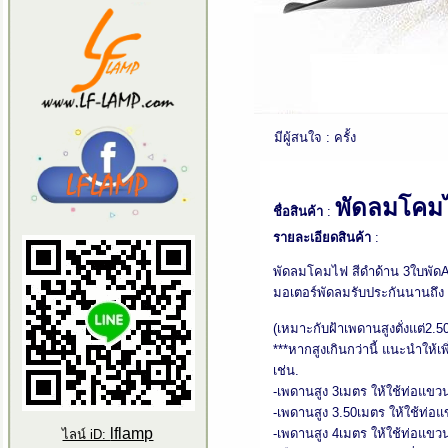
มีผู้สนใจ : ครั้ง
พัดลมโคมไ
ชื่อสินค้า
:
รายละเอียดสินค้า
:
พัดลมโคมไฟ สีดำด้าน 3ใบพัดA
มอเตอร์พัดลมรับประกันนานถึง 
(เหมาะกับฝ้าเพดานสูงตั่งแต่2.5
***หากสูงเกินกว่านี้ แนะนำให้เ
เช่น.
-เพดานสูง 3เมตร ให้ใช้ท่อแข
-เพดานสูง 3.50เมตร ให้ใช้ท่
lflamp
-เพดานสูง 4เมตร ให้ใช้ท่อแข
ไลน์ iD: