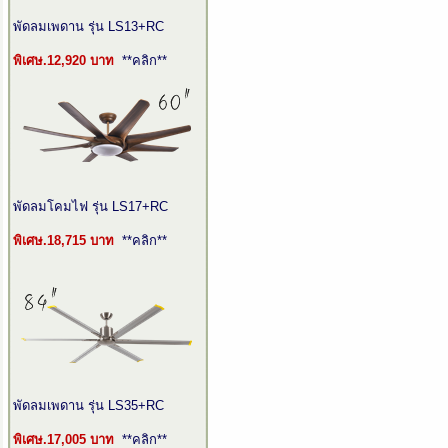
พัดลมเพดาน รุ่น LS13+RC
พิเศษ.12,920 บาท
**คลิก**
พัดลมโคมไฟ รุ่น LS17+RC
พิเศษ.18,715 บาท
**คลิก**
พัดลมเพดาน รุ่น LS35+RC
พิเศษ.17,005 บาท
**คลิก**