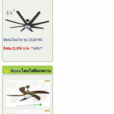
พัดลมโคมไฟ รุ่น LS18+RC
พิเศษ.21,850 บาท
**คลิก**
พัดลม
โคมไฟติดเพดาน