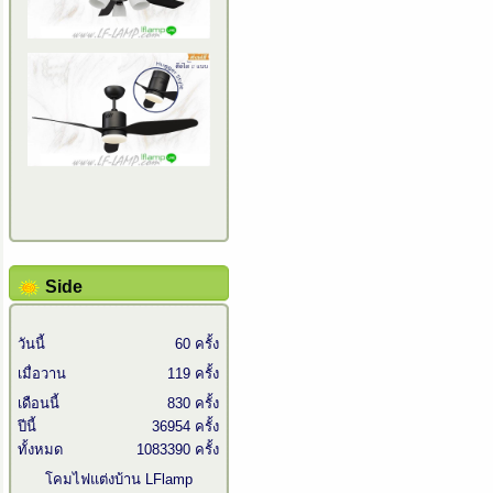
Side
วันนี้
60 ครั้ง
เมื่อวาน
119 ครั้ง
เดือนนี้
830 ครั้ง
ปีนี้
36954 ครั้ง
ทั้งหมด
1083390 ครั้ง
โคมไฟแต่งบ้าน LFlamp