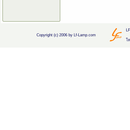
L
Copyright (c) 2006 by Lf-Lamp.com
โท