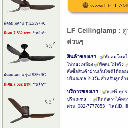
พัดลมเพดาน รุ่นLS39+RC
LF Ceilinglamp
: ศ
พิเศษ.7,562 บาท
**คลิก**
ด่วนๆ
สินค้าของเรา
:
พัดลมโคม
ไฟทองเหลือง
พัดลมไม้จริง
สั่งซื้อสินค้าผ่านเว็บไซต์ได้
พัดลมเพดาน รุ่นLS38+RC
ปริมณฑล 2-3วัน สำหรับลูกค้าต
พิเศษ.
7,562
บาท
**คลิก**
บริการของเรา
:
ส่งฟรี!ทุก
ปริมณฑล
ติดต่อเราได้ห
ด่วน. 082-7777853 ไลน์iD. l