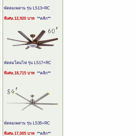
พัดลมเพดาน รุ่น LS13+RC
พิเศษ.12,920 บาท
**คลิก**
พัดลมโคมไฟ รุ่น LS17+RC
พิเศษ.18,715 บาท
**คลิก**
พัดลมเพดาน รุ่น LS35+RC
พิเศษ.17,005 บาท
**คลิก**