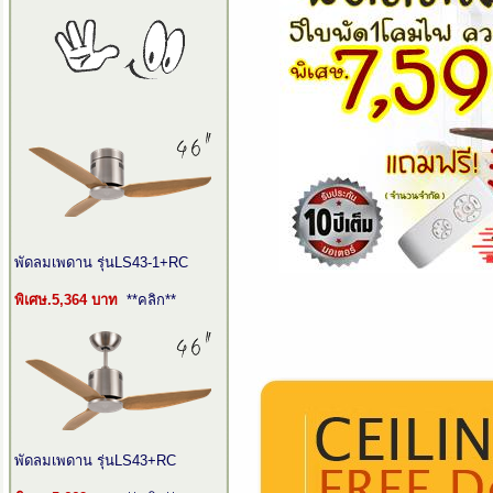
พัดลมเพดาน รุ่นLS43-1+RC
พิเศษ.5,364 บาท
**คลิก**
พัดลมเพดาน รุ่นLS43+RC