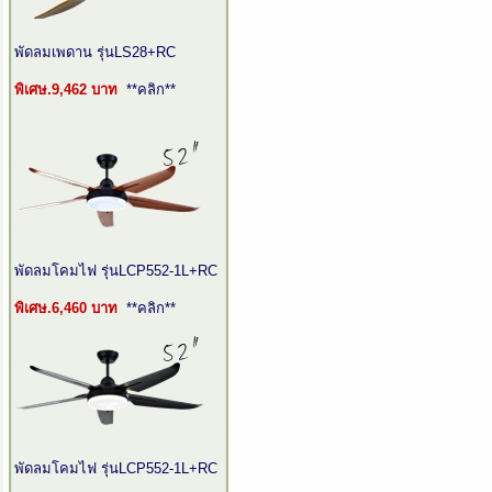
พัดลมเพดาน รุ่นLS28+RC
พิเศษ.
9,462
บาท
**คลิก**
พัดลมโคมไฟ รุ่นLCP552-1L+RC
พิเศษ.6,460 บาท
**คลิก**
พัดลมโคมไฟ รุ่นLCP552-1L+RC