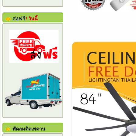
ส่งฟรี
!
วันนี้
พัดลมติดเพดาน