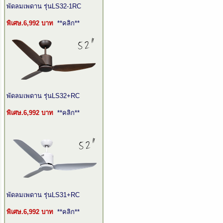
พัดลมเพดาน รุ่นLS32-1RC
พิเศษ.6,992 บาท
**คลิก**
พัดลมเพดาน รุ่นLS32+RC
พิเศษ.
6,992
บาท
**คลิก**
พัดลมเพดาน รุ่นLS31+RC
พิเศษ.
6,992
บาท
**คลิก**