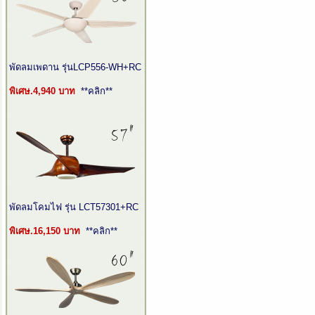
พัดลมเพดาน รุ่นLCP556-WH+RC
พิเศษ.
4,940
บาท
**คลิก**
พัดลมโคมไฟ รุ่น LCT57301+RC
พิเศษ.16,150 บาท
**คลิก**