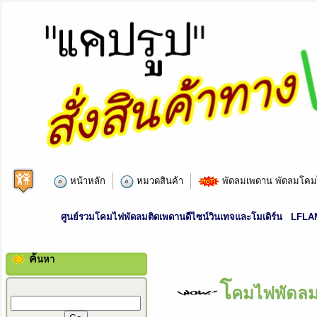
หน้าหลัก
หมวดสินค้า
พัดลมเพดาน พัดลมโคมไ
ศูนย์รวมโคมไฟพัดลมติดเพดานดีไซน์วินเทจและโมเดิร์น
LFLAM
ค้
นหา
โ
คมไฟพัดล