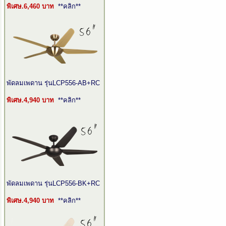
พิเศษ.6
,460
บาท
**คลิก**
พัดลมเพดาน รุ่นLCP556-AB+RC
พิเศษ.4,940 บาท
**คลิก**
พัดลมเพดาน รุ่นLCP556-BK+RC
พิเศษ.
4,940
บาท
**คลิก**