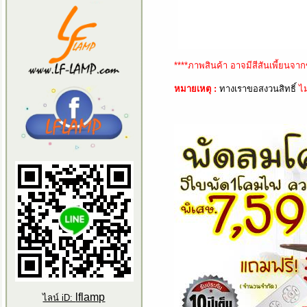
****ภาพสินค้า อาจมีสีสันเพี้ยนจ
หมายเหตุ :
ทางเราขอสงวนสิทธิ์
ไม
lflamp
ไลน์ iD: