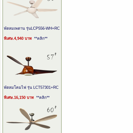
พัดลมเพดาน รุ่นLCP556-WH+RC
พิเศษ.
4,940
บาท
**คลิก**
พัดลมโคมไฟ รุ่น LCT57301+RC
พิเศษ.16,150 บาท
**คลิก**