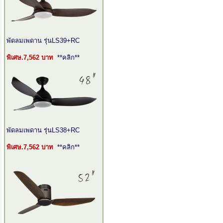
พัดลมเพดาน รุ่นLS39+RC
พิเศษ.7,562 บาท
**คลิก**
พัดลมเพดาน รุ่นLS38+RC
พิเศษ.
7,562
บาท
**คลิก**