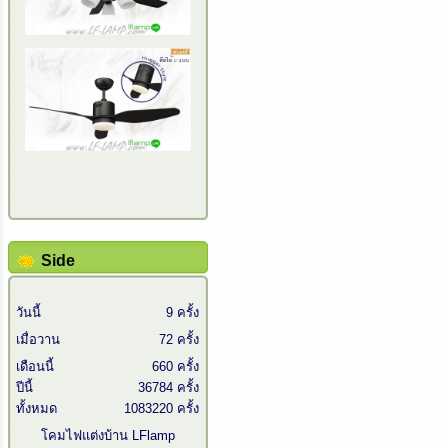
Side
วันนี้
9 ครั้ง
เมื่อวาน
72 ครั้ง
เดือนนี้
660 ครั้ง
ปีนี้
36784 ครั้ง
ทั้งหมด
1083220 ครั้ง
โคมไฟแต่งบ้าน LFlamp