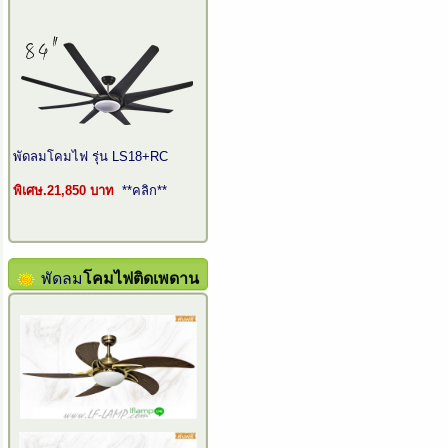
พัดลมโคมไฟ รุ่น LS18+RC
พิเศษ.21,850 บาท
**คลิก**
พัดลม
โคมไฟติดเพดาน