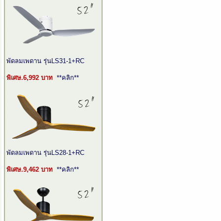
พัดลมเพดาน รุ่นLS31-1+RC
พิเศษ.
6,992
บาท
**คลิก**
พัดลมเพดาน รุ่นLS28-1+RC
พิเศษ.9,462 บาท
**คลิก**